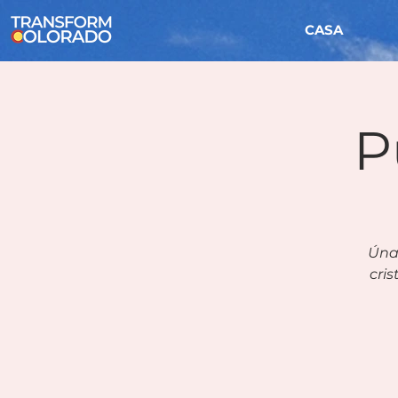
CASA
P
Úna
cris