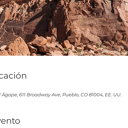
icación
d Ágape, 611 Broadway Ave, Pueblo, CO 81004, EE. UU.
vento